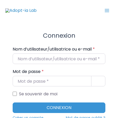
Aller
Mai
au
Men
contenu
Connexion
Nom d’utilisateur/utilisatrice ou e-mail
*
Mot de passe
*
Se souvenir de moi
CONNEXION
Créer un compte
Mot de passe oublié ?