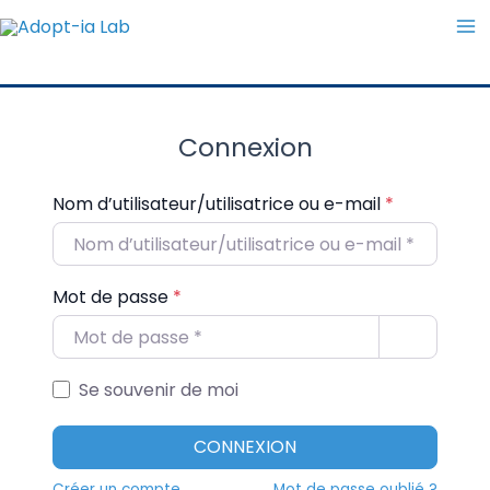
Aller
Ma
au
M
contenu
Connexion
Nom d’utilisateur/utilisatrice ou e-mail
*
Mot de passe
*
Se souvenir de moi
CONNEXION
Créer un compte
Mot de passe oublié ?