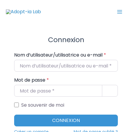
Aller
Mai
au
Men
contenu
Connexion
Nom d’utilisateur/utilisatrice ou e-mail
*
Mot de passe
*
Se souvenir de moi
CONNEXION
Créer un compte
Mot de passe oublié ?