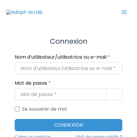
Aller
Mai
au
Men
contenu
Connexion
Nom d’utilisateur/utilisatrice ou e-mail
*
Mot de passe
*
Se souvenir de moi
CONNEXION
Créer un compte
Mot de passe oublié ?