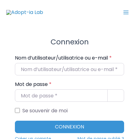
Aller
Mai
au
Men
contenu
Connexion
Nom d’utilisateur/utilisatrice ou e-mail
*
Mot de passe
*
Se souvenir de moi
CONNEXION
Créer un compte
Mot de passe oublié ?