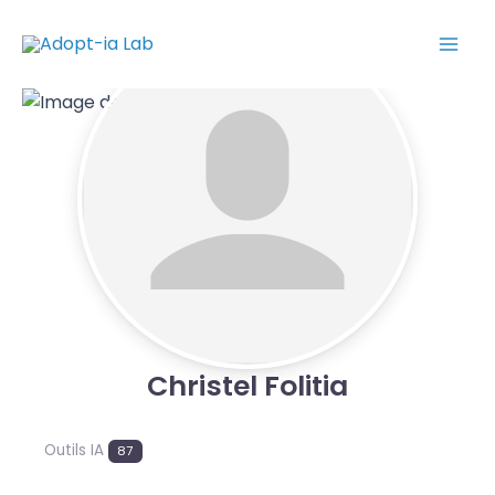
Aller
Mai
au
Men
contenu
Christel Folitia
Outils IA
87